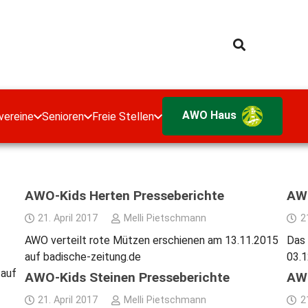
AWO Haus
vereine
Senioren
Freie Stellen
AWO-Kids Herten Presseberichte
AWO
21. April 2017
Melli Pietschmann
2
AWO verteilt rote Mützen erschienen am 13.11.2015
Das 
auf badische-zeitung.de
03.1
 auf
AWO-Kids Steinen Presseberichte
AWO
21. April 2017
Melli Pietschmann
2